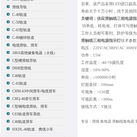
后果。该产品采用LED进口超
滑线导轨
寿命大于十万小时，优于其他同
C-40轨道
关键词：供应滑触线三相电源指示灯
C-50轨道
功率低，耗电省。灯体可与滑触
C-63型轨道
工作人员都可看到。防护等级为I
C-80镀锌轨道
滑触线三相电源指示灯
技术参数
电缆滑轨、滑车
电压：220V/AC380V/AC 3000V/
100A双绝缘集电器（火线）
功率：15W
C型槽滑线导轨
工作温度：-40-70摄氏度
DHR型滑线
湿度：10%-90%
C40轨道
寿命：≥100000小时
C-63轨道
灯面直径：100mm
CHM-63中间滑车/电缆滑车
可视角：>150度
CHQ-40牵引滑车
可视距离：>300m
接线方式：Y接法
C型钢电缆滑轨、滑车
C63轨道滑车系统
专业：滑线 集电器 滑触线集电器 
C40轨道滑车
HXDL-40轨道、携缆小车