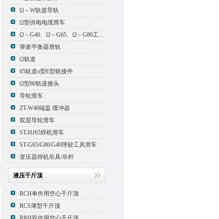
Ω－W轨道导轨
Ω型供电电缆滑车
Ω－G40、Ω－G65、Ω－G80工具滑车
弹簧平衡器滑轨
Ω轨道
65轨道π型E型联接件
Ω型80轨道接头
导轮滑车
ZT-W40端盖 缓冲器
双层导轮滑车
ST-HJ65焊机滑车
ST-G65/G80/G40球铰工具滑车
变压器焊机吊具/吊杆
液压千斤顶
RCH单作用空心千斤顶
RCS薄型千斤顶
RRH双作用空心千斤顶