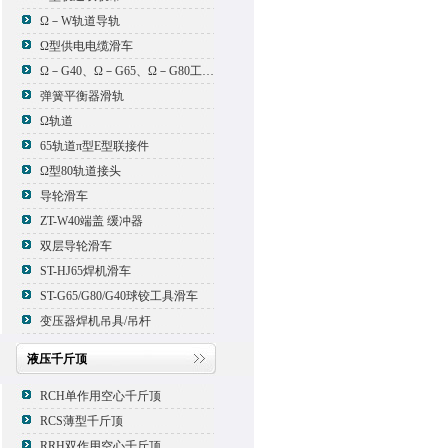
Ω－W轨道导轨
Ω型供电电缆滑车
Ω－G40、Ω－G65、Ω－G80工具滑车
弹簧平衡器滑轨
Ω轨道
65轨道π型E型联接件
Ω型80轨道接头
导轮滑车
ZT-W40端盖 缓冲器
双层导轮滑车
ST-HJ65焊机滑车
ST-G65/G80/G40球铰工具滑车
变压器焊机吊具/吊杆
液压千斤顶
RCH单作用空心千斤顶
RCS薄型千斤顶
RRH双作用空心千斤顶