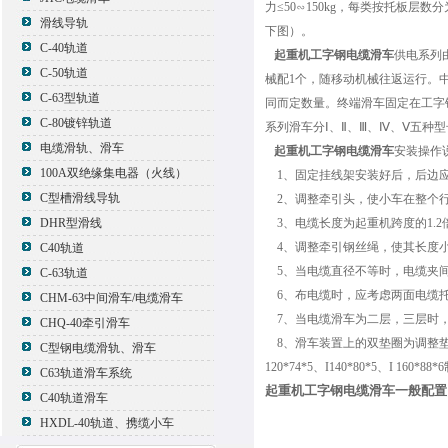
力≤50∽150kg，每类按托板
滑线导轨
下图）。
C-40轨道
起重机工字钢电缆滑车
供电系列
C-50轨道
械配1个，随移动机械往返运行。
C-63型轨道
同而定数量。终端滑车固定在工字
C-80镀锌轨道
系列滑车分Ⅰ、Ⅱ、Ⅲ、Ⅳ、Ⅴ五种
电缆滑轨、滑车
起重机工字钢电缆滑车
安装操作
100A双绝缘集电器（火线）
1、固定挂线架安装好后，后边
C型槽滑线导轨
2、调整牵引头，使小车在整个行
DHR型滑线
3、电缆长度为起重机跨度的1.2
4、调整牵引钢丝绳，使其长度小
C40轨道
5、当电缆直径不等时，电缆夹间
C-63轨道
6、布电缆时，应考虑两面电缆
CHM-63中间滑车/电缆滑车
7、当电缆滑车为二层，三层时
CHQ-40牵引滑车
8、滑车装置上的双垫圈为调整垫圈
C型钢电缆滑轨、滑车
120*74*5、I140*80*5、I 1
C63轨道滑车系统
起重机工字钢电缆滑车一般配置
C40轨道滑车
HXDL-40轨道、携缆小车