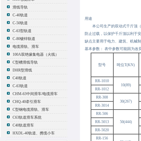
滑线导轨
C-40轨道
用途
C-50轨道
本公司生产的双动式千斤顶（双
C-63型轨道
防止过载，以保护千斤顶以利于
C-80镀锌轨道
缺点主要用于电力、建筑、机械
电缆滑轨、滑车
基本参数： 表中参数可能因为改
100A双绝缘集电器（火线）
C型槽滑线导轨
型号
吨位T(KN)
DHR型滑线
C40轨道
RR-1010
10(89)
C-63轨道
RR-1012
CHM-63中间滑车/电缆滑车
RR-308
30(267)
CHQ-40牵引滑车
RR-3014
C型钢电缆滑轨、滑车
RR-506
C63轨道滑车系统
RR-5013
50(444)
C40轨道滑车
RR-5020
HXDL-40轨道、携缆小车
RR-156