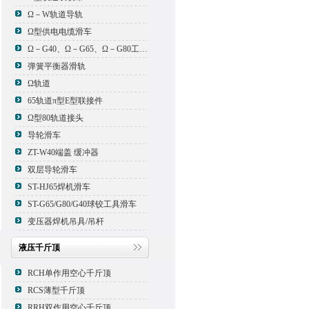
Ω－W轨道导轨
Ω型供电电缆滑车
Ω－G40、Ω－G65、Ω－G80工具滑车
弹簧平衡器滑轨
Ω轨道
65轨道π型E型联接件
Ω型80轨道接头
导轮滑车
ZT-W40端盖 缓冲器
双层导轮滑车
ST-HJ65焊机滑车
ST-G65/G80/G40球铰工具滑车
变压器焊机吊具/吊杆
液压千斤顶
RCH单作用空心千斤顶
RCS薄型千斤顶
RRH双作用空心千斤顶