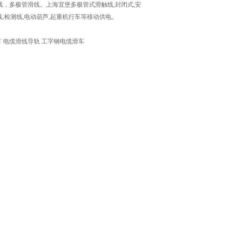
，多极管滑线。上海宜堡多极管式滑触线,封闭式,安
线,检测线,电动葫芦,起重机行车等移动供电。
灯 电缆滑线导轨 工字钢电缆滑车