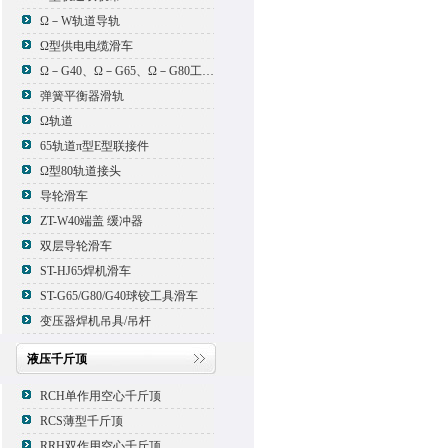
Ω－W轨道导轨
Ω型供电电缆滑车
Ω－G40、Ω－G65、Ω－G80工具滑车
弹簧平衡器滑轨
Ω轨道
65轨道π型E型联接件
Ω型80轨道接头
导轮滑车
ZT-W40端盖 缓冲器
双层导轮滑车
ST-HJ65焊机滑车
ST-G65/G80/G40球铰工具滑车
变压器焊机吊具/吊杆
液压千斤顶
RCH单作用空心千斤顶
RCS薄型千斤顶
RRH双作用空心千斤顶