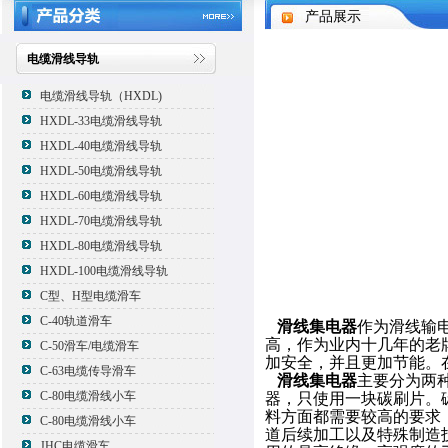
产品展示
电缆滑线导轨
电缆滑线导轨（HXDL)
HXDL-33电缆滑线导轨
HXDL-40电缆滑线导轨
HXDL-50电缆滑线导轨
HXDL-60电缆滑线导轨
HXDL-70电缆滑线导轨
HXDL-80电缆滑线导轨
HXDL-100电缆滑线导轨
C型、H型电缆滑车
C-40轨道滑车
滑线集电器
作为滑线输
高，作为业内十几年的老
C-50滑车/电缆滑车
加安全，并且更加节能。
C-63电缆传导滑车
滑线集电器
主要分为两
C-80电缆滑线小车
器，只使用一块碳刷片。
料方面都需要较高的要求
C-80电缆滑线小车
道后续加工以及特殊制造
JHC电缆滑车