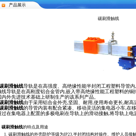
产品展示
碳刷滑触线
碳刷滑触线
导轨是在高强度、高绝缘性能半封闭工程塑料导管内,
触线导轨是在高刚度铝合金管内,嵌入带高绝缘性能工程塑料的铜
国内外先进技术基础上研制生产的该系列产品。
碳刷滑触线
由于采用铝合金外壳,坚固、耐用,使用寿命更长,耐
碳刷滑触线
的导管内装有配合紧凑、移动灵活的集电器小车,在移
通过在集电器上配置的多极电刷在导轨上的滑动接触,将导轨上电
碳刷滑触线
的特点及用途
1. 碳刷滑触线的外壳防护等级为IP23,半封闭结构对操作、维护人员接