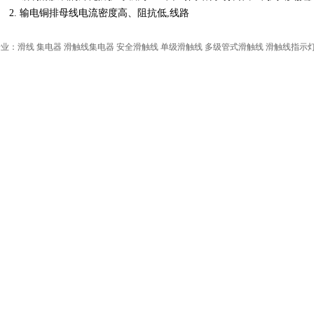
2. 输电铜排母线电流密度高、阻抗低,线路
业：滑线 集电器 滑触线集电器 安全滑触线 单级滑触线 多级管式滑触线 滑触线指示