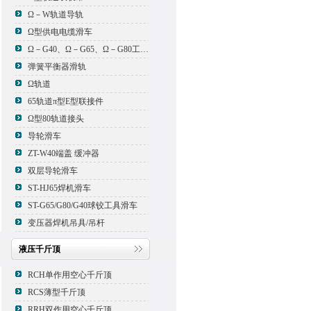
Ω－W轨道导轨
Ω型供电电缆滑车
Ω－G40、Ω－G65、Ω－G80工具滑车
弹簧平衡器滑轨
Ω轨道
65轨道π型E型联接件
Ω型80轨道接头
导轮滑车
ZT-W40端盖 缓冲器
双层导轮滑车
ST-HJ65焊机滑车
ST-G65/G80/G40球铰工具滑车
变压器焊机吊具/吊杆
液压千斤顶
RCH单作用空心千斤顶
RCS薄型千斤顶
RRH双作用空心千斤顶