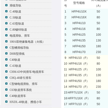
序
35℃截流量
型号规格
滑线导轨
号
（A）
C-40轨道
1
HFP4U10X
50
2
HFP4U16X
80
C-50轨道
3
HFP4U10
50
C-63型轨道
4
HFP4U16
80
C-80镀锌轨道
5
HFP4U25
100
电缆滑轨、滑车
6
HFP4U35
130
100A双绝缘集电器（火线）
7
HFP4U50
180
C型槽滑线导轨
8
HFP4U70
230
DHR型滑线
9
HFP4U10（F）
50
C40轨道
10
HFP4U16（F）
80
C-63轨道
11
HFP4U25（F）
100
CHM-63中间滑车/电缆滑车
12
HFP4U35（F）
130
CHQ-40牵引滑车
13
HFP4U50（F）
180
C型钢电缆滑轨、滑车
14
HFP4U70（F）
230
C63轨道滑车系统
15
HFP7U10X（F）
50
C40轨道滑车
16
HFP7U16X（F）
80
HXDL-40轨道、携缆小车
17
HFP7U10（F）
50