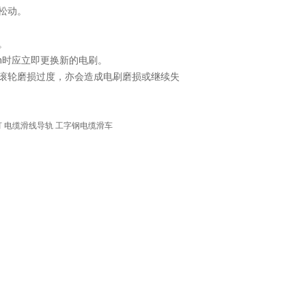
松动。
。
时应立即更换新的电刷。
滚轮磨损过度，亦会造成电刷磨损或继续失
灯 电缆滑线导轨 工字钢电缆滑车