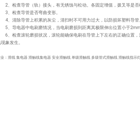
2、检查导管（轨）接头，有无锈蚀与松动。各固定增值，拨叉等是否
3、检查导管是否弯曲变形。
4、清除导管上积累的灰尘，清扫时不可用力过大，以防损坏塑料导管
5、导电器中电刷磨情况，当电刷磨损到距离其极限伸出位置小于2mm
6、检查滚轮磨损状况，滚轮能确保电刷在导管上下左右的正确位置，
电现象发生。
业：滑线 集电器 滑触线集电器 安全滑触线 单级滑触线 多级管式滑触线 滑触线指示