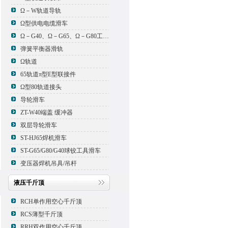
Ω－W轨道导轨
Ω型供电电缆滑车
Ω－G40、Ω－G65、Ω－G80工具滑车
弹簧平衡器滑轨
Ω轨道
65轨道π型E型联接件
Ω型80轨道接头
导轮滑车
ZT-W40端盖 缓冲器
双层导轮滑车
ST-HJ65焊机滑车
ST-G65/G80/G40球铰工具滑车
变压器焊机吊具/吊杆
液压千斤顶
RCH单作用空心千斤顶
RCS薄型千斤顶
RRH双作用空心千斤顶