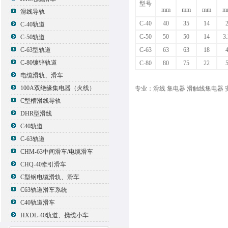
型号
mm
mm
mm
m
滑线导轨
C-40
40
35
14
C-40轨道
C-50
50
50
14
3
C-50轨道
C-63型轨道
C-63
63
63
18
C-80镀锌轨道
C-80
80
75
22
电缆滑轨、滑车
100A双绝缘集电器（火线）
专业：滑线 集电器 滑触线集电器 
C型槽滑线导轨
DHR型滑线
C40轨道
C-63轨道
CHM-63中间滑车/电缆滑车
CHQ-40牵引滑车
C型钢电缆滑轨、滑车
C63轨道滑车系统
C40轨道滑车
HXDL-40轨道、携缆小车