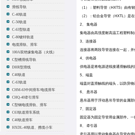
滑线导轨
（1）：塑料导管（HXTS）由
C-40轨道
（2）：铝合金导管（HXTL）
C-50轨道
2、 集电器
C-63型轨道
集电器由高强度耐高温工程塑料制
C-80镀锌轨道
3、连接器
电缆滑轨、滑车
连接器将两段导管连接在一起，并
100A双绝缘集电器（火线）
4、供电器
C型槽滑线导轨
供电器是将电源进线接通滑触线的
DHR型滑线
C40轨道
5、端盖
C-63轨道
端盖封盖滑触线的端头，以防异物
CHM-63中间滑车/电缆滑车
6、 悬吊器
CHQ-40牵引滑车
悬吊器用于浮动悬吊导管的金属部
C型钢电缆滑轨、滑车
7、固定器
C63轨道滑车系统
固定器为固定导管用金属部件。一
C40轨道滑车
8、 牵引器
HXDL-40轨道、携缆小车
牵引器用以带动集电器在导管内滑