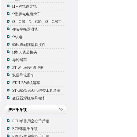
Ω－W轨道导轨
Ω型供电电缆滑车
Ω－G40、Ω－G65、Ω－G80工具滑车
弹簧平衡器滑轨
Ω轨道
65轨道π型E型联接件
Ω型80轨道接头
导轮滑车
ZT-W40端盖 缓冲器
双层导轮滑车
ST-HJ65焊机滑车
ST-G65/G80/G40球铰工具滑车
变压器焊机吊具/吊杆
液压千斤顶
RCH单作用空心千斤顶
RCS薄型千斤顶
RRH双作用空心千斤顶