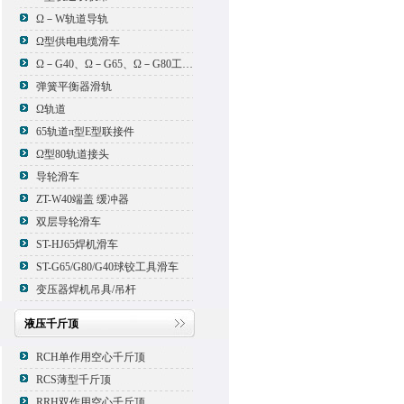
Ω－W轨道导轨
Ω型供电电缆滑车
Ω－G40、Ω－G65、Ω－G80工具滑车
弹簧平衡器滑轨
Ω轨道
65轨道π型E型联接件
Ω型80轨道接头
导轮滑车
ZT-W40端盖 缓冲器
双层导轮滑车
ST-HJ65焊机滑车
ST-G65/G80/G40球铰工具滑车
变压器焊机吊具/吊杆
液压千斤顶
RCH单作用空心千斤顶
RCS薄型千斤顶
RRH双作用空心千斤顶