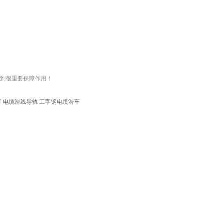
起到很重要保障作用！
灯 电缆滑线导轨 工字钢电缆滑车