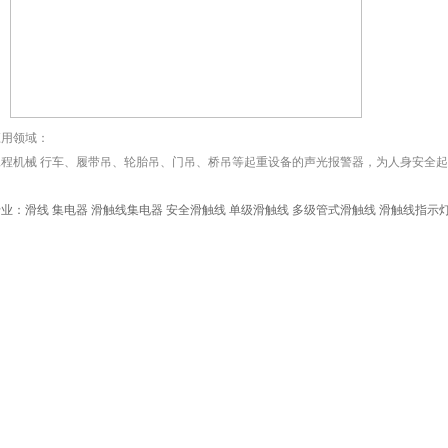
应用领域：
工程机械 行车、履带吊、轮胎吊、门吊、桥吊等起重设备的声光报警器，为人身安全
业：滑线 集电器 滑触线集电器 安全滑触线 单级滑触线 多级管式滑触线 滑触线指示