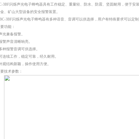
BC-3BF闪烁声光电子蜂鸣器具有工作稳定、重量轻、防水、防震、坚固耐用，便于
冶金、矿山大型设备的安全报警装置。
BC-3BF闪烁声光电子蜂鸣器有多种语音、音调可以供选择，用户有特殊要求可以
主要功能：
●声光兼备报警。
●报警声音清晰响亮。
●多种报警音调可供选择。
●可连续工作，稳定可靠，经久耐用。
●外观结构新颖，操作使用方便。
主要技术参数：